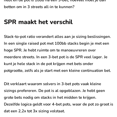
hebt en de pot is 10bb na een 3-bet, hoeveel moet je dan
betten om in 3 streets all-in te kunnen?
SPR maakt het verschil
Stack-to-pot ratio verandert alles aan je sizing beslissingen.
In een single raised pot met 100bb stacks begin je met een
hoge SPR. Je hebt ruimte om te manoeuvreren over
meerdere streets. In een 3-bet pot is de SPR veel lager. Je
kunt je hele stack in de pot krijgen met bets onder
potgrootte, zelfs als je start met een kleine continuation bet.
Dit verklaart waarom solvers in 3-bet pots vaak kleine
sizings prefereren. De pot is al opgeblazen. Je hebt geen
grote bets nodig om stacks in het midden te krijgen.
Dezelfde logica geldt voor 4-bet pots, waar de pot zo groot is
dat een 2,2x tot 3x sizing volstaat.