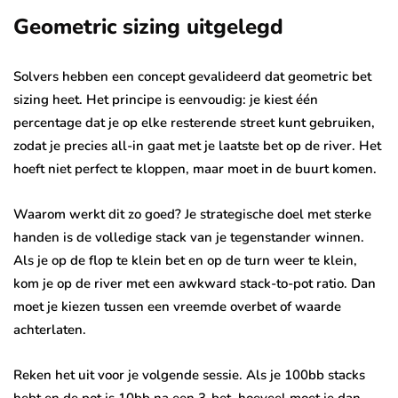
Geometric sizing uitgelegd
Solvers hebben een concept gevalideerd dat geometric bet
sizing heet. Het principe is eenvoudig: je kiest één
percentage dat je op elke resterende street kunt gebruiken,
zodat je precies all-in gaat met je laatste bet op de river. Het
hoeft niet perfect te kloppen, maar moet in de buurt komen.
Waarom werkt dit zo goed? Je strategische doel met sterke
handen is de volledige stack van je tegenstander winnen.
Als je op de flop te klein bet en op de turn weer te klein,
kom je op de river met een awkward stack-to-pot ratio. Dan
moet je kiezen tussen een vreemde overbet of waarde
achterlaten.
Reken het uit voor je volgende sessie. Als je 100bb stacks