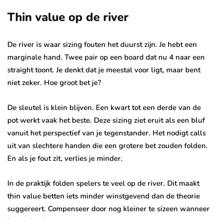
Thin value op de river
De river is waar sizing fouten het duurst zijn. Je hebt een
marginale hand. Twee pair op een board dat nu 4 naar een
straight toont. Je denkt dat je meestal voor ligt, maar bent
niet zeker. Hoe groot bet je?
De sleutel is klein blijven. Een kwart tot een derde van de
pot werkt vaak het beste. Deze sizing ziet eruit als een bluf
vanuit het perspectief van je tegenstander. Het nodigt calls
uit van slechtere handen die een grotere bet zouden folden.
En als je fout zit, verlies je minder.
In de praktijk folden spelers te veel op de river. Dit maakt
thin value betten iets minder winstgevend dan de theorie
suggereert. Compenseer door nog kleiner te sizeen wanneer