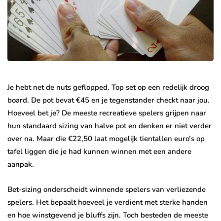
Je hebt net de nuts geflopped. Top set op een redelijk droog
board. De pot bevat €45 en je tegenstander checkt naar jou.
Hoeveel bet je? De meeste recreatieve spelers grijpen naar
hun standaard sizing van halve pot en denken er niet verder
over na. Maar die €22,50 laat mogelijk tientallen euro’s op
tafel liggen die je had kunnen winnen met een andere
aanpak.
Bet-sizing onderscheidt winnende spelers van verliezende
spelers. Het bepaalt hoeveel je verdient met sterke handen
en hoe winstgevend je bluffs zijn. Toch besteden de meeste