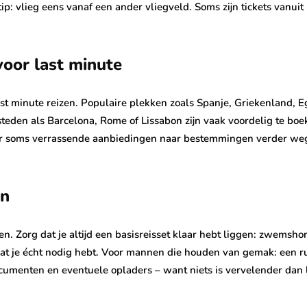
p: vlieg eens vanaf een ander vliegveld. Soms zijn tickets vanuit
voor last minute
ast minute reizen. Populaire plekken zoals Spanje, Griekenland, 
steden als Barcelona, Rome of Lissabon zijn vaak voordelig te boe
 er soms verrassende aanbiedingen naar bestemmingen verder weg,
en
. Zorg dat je altijd een basisreisset klaar hebt liggen: zwemshort
wat je écht nodig hebt. Voor mannen die houden van gemak: een ru
ocumenten en eventuele opladers – want niets is vervelender dan l