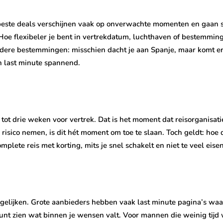
e beste deals verschijnen vaak op onverwachte momenten en gaan 
. Hoe flexibeler je bent in vertrekdatum, luchthaven of bestemmin
erdere bestemmingen: misschien dacht je aan Spanje, maar komt e
en last minute spannend.
tot drie weken voor vertrek. Dat is het moment dat reisorganisati
sico nemen, is dit hét moment om toe te slaan. Toch geldt: hoe d
lete reis met korting, mits je snel schakelt en niet te veel eisen 
gelijken. Grote aanbieders hebben vaak last minute pagina’s waar j
l kunt zien wat binnen je wensen valt. Voor mannen die weinig tijd 