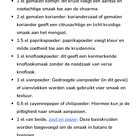
1 el gemalen komijn: dit kruid voegt een aardse en
nootachtige smaak toe aan de shoarma.
2 el gemalen koriander: korianderzaad of gemalen
koriander geeft een citrusachtige en licht kruidige
smaak aan het mengsel.
1,5 el paprikapoeder: paprikapoeder voegt kleur en
milde zoetheid toe aan de kruidenmix.
1 el knoflookpoeder: dit geeft een kenmerkende
knoflooksmaak zonder de noodzaak van verse
knoflook.
1 el uienpoeder: Gedroogde uienpoeder (in dit geval)
of uienvlokken worden vaak gebruikt voor smaak en
textuur.
0,5 el cayennepeper of chilipoeder: Hiermee kun je de
pittigheid naar smaak aanpassen.
1 el van beide,
zout en peper
: Deze basiskruiden
worden toegevoegd om de smaak in balans te
brengen.