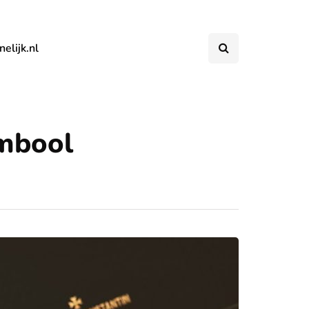
elijk.nl
ymbool