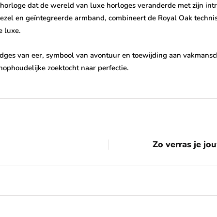
horloge dat de wereld van luxe horloges veranderde met zijn intr
ezel en geïntegreerde armband, combineert de Royal Oak technis
 luxe.
n badges van eer, symbool van avontuur en toewijding aan vakmans
nophoudelijke zoektocht naar perfectie.
Zo verras je jo