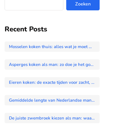
Zoeken
Recent Posts
Mosselen koken thuis: alles wat je moet weten voor een geslaagde pot
Asperges koken als man: zo doe je het goed en wat eet je erbij?
Eieren koken: de exacte tijden voor zacht, halfzacht en hardgekookt
Gemiddelde lengte van Nederlandse mannen: wat zeggen de cijfers echt?
De juiste zwembroek kiezen als man: waar moet je op letten?